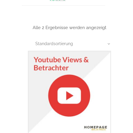
Preis
Aktueller
war:
Preis
89,00 €
ist:
79,00 €.
Alle 2 Ergebnisse werden angezeigt
Standardsortierung