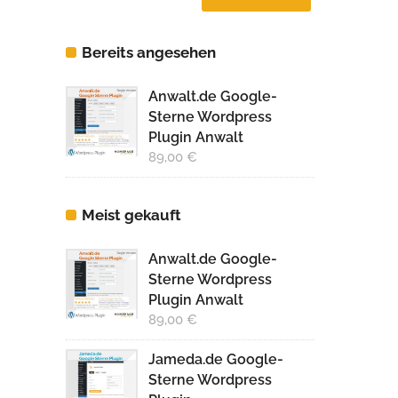
Preis
Preis
Bereits angesehen
Anwalt.de Google-
Sterne Wordpress
Plugin Anwalt
89,00
€
Meist gekauft
Anwalt.de Google-
Sterne Wordpress
Plugin Anwalt
89,00
€
Jameda.de Google-
Sterne Wordpress