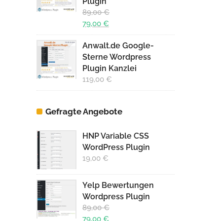
Plugin
89,00
€
Ursprünglicher
79,00
€
Preis
Aktueller
Anwalt.de Google-
war:
Preis
Sterne Wordpress
89,00 €
ist:
Plugin Kanzlei
79,00 €.
119,00
€
Gefragte Angebote
HNP Variable CSS
WordPress Plugin
19,00
€
Yelp Bewertungen
Wordpress Plugin
89,00
€
Ursprünglicher
79,00
€