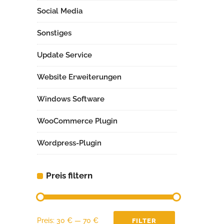
Social Media
Sonstiges
Update Service
Website Erweiterungen
Windows Software
WooCommerce Plugin
Wordpress-Plugin
Preis filtern
Min.
Max.
Preis:
30 €
—
70 €
FILTER