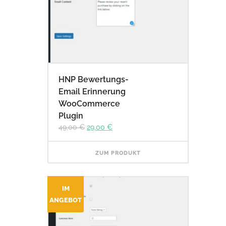
HNP Bewertungs-
Email Erinnerung
WooCommerce
Plugin
Ursprünglicher
Aktueller
49,00
€
29,00
€
Preis
Preis
war:
ist:
49,00 €
29,00 €.
ZUM PRODUKT
IM
ANGEBOT