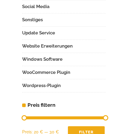
Social Media
Sonstiges
Update Service
Website Erweiterungen
Windows Software
WooCommerce Plugin
Wordpress-Plugin
Preis filtern
Min.
Max.
Preis:
20 €
—
30 €
FILTER