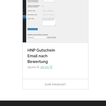
HNP Gutschein
Email nach
Bewertung
Ursprünglicher
Aktueller
39,00
€
29,00
€
Preis
Preis
war:
ist:
39,00 €
29,00 €.
ZUM PRODUKT