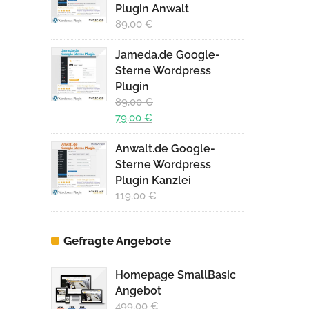
Plugin Anwalt
89,00
€
Jameda.de Google-
Sterne Wordpress
Plugin
89,00
€
Ursprünglicher
79,00
€
Preis
Aktueller
Anwalt.de Google-
war:
Preis
Sterne Wordpress
89,00 €
ist:
Plugin Kanzlei
79,00 €.
119,00
€
Gefragte Angebote
Homepage SmallBasic
Angebot
499,00
€