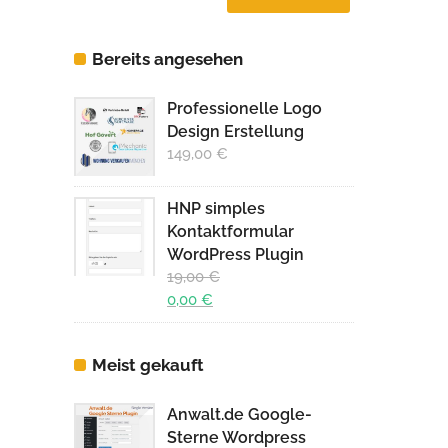
Preis
Preis
Bereits angesehen
Professionelle Logo
Design Erstellung
149,00
€
HNP simples
Kontaktformular
WordPress Plugin
19,00
€
Ursprünglicher
0,00
€
Preis
Aktueller
war:
Preis
Meist gekauft
19,00 €
ist:
0,00 €.
Anwalt.de Google-
Sterne Wordpress