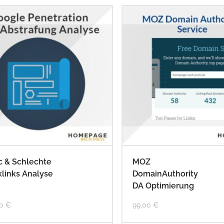
c & Schlechte
MOZ
links Analyse
DomainAuthority
DA Optimierung
00
€
99,00
€