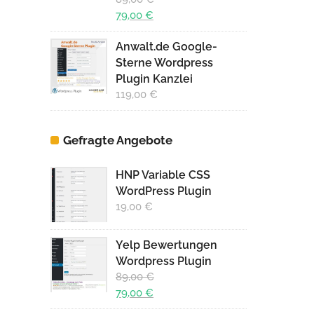
Ursprünglicher
79,00
€
Preis
Aktueller
Anwalt.de Google-
war:
Preis
Sterne Wordpress
89,00 €
ist:
Plugin Kanzlei
79,00 €.
119,00
€
Gefragte Angebote
HNP Variable CSS
WordPress Plugin
19,00
€
Yelp Bewertungen
Wordpress Plugin
89,00
€
Ursprünglicher
79,00
€
Preis
Aktueller