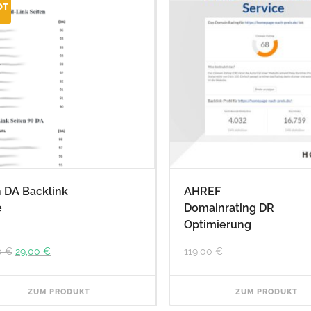
OT
 DA Backlink
AHREF
e
Domainrating DR
Optimierung
Ursprünglicher
Aktueller
0
€
29,00
€
119,00
€
Preis
Preis
war:
ist:
99,00 €
29,00 €.
ZUM PRODUKT
ZUM PRODUKT