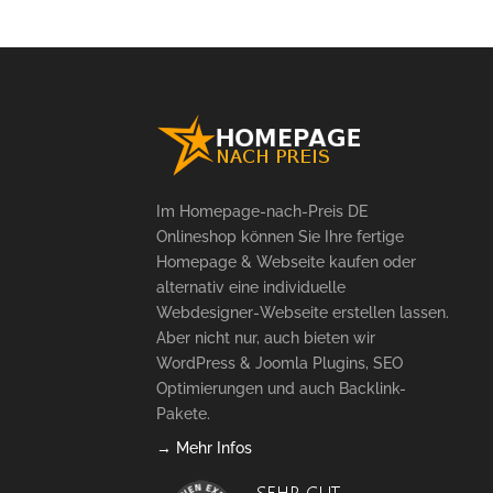
war:
Preis
89,00 €
ist:
79,00 €.
Im Homepage-nach-Preis DE
Onlineshop können Sie Ihre fertige
Homepage & Webseite kaufen oder
alternativ eine individuelle
Webdesigner-Webseite erstellen lassen.
Aber nicht nur, auch bieten wir
WordPress & Joomla Plugins, SEO
Optimierungen und auch Backlink-
Pakete.
→ Mehr Infos