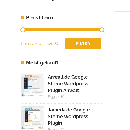
Preis filtern
Min.
Max.
Preis:
20 €
—
120 €
FILTER
Preis
Preis
Meist gekauft
Anwalt.de Google-
Sterne Wordpress
Plugin Anwalt
89,00
€
Jameda.de Google-
Sterne Wordpress
Plugin
89,00
€