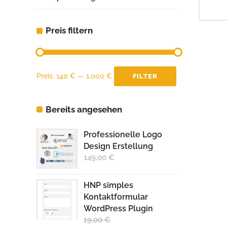
Preis filtern
Min.
Max.
Preis:
140 €
—
1.000 €
FILTER
Preis
Preis
Bereits angesehen
Professionelle Logo
Design Erstellung
149,00
€
HNP simples
Kontaktformular
WordPress Plugin
19,00
€