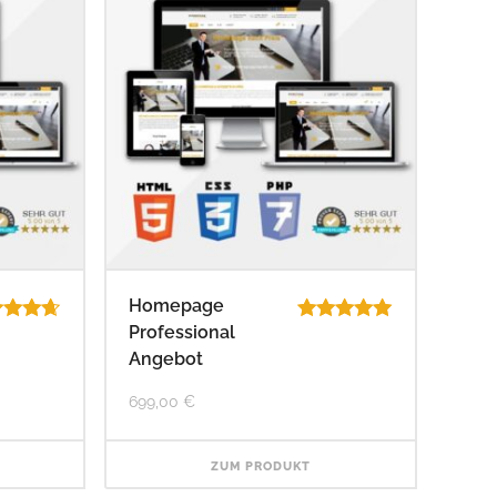
Homepage
Professional
ertet
Bewertet
4.67
mit
5.00
Angebot
 5
von 5
699,00
€
ZUM PRODUKT