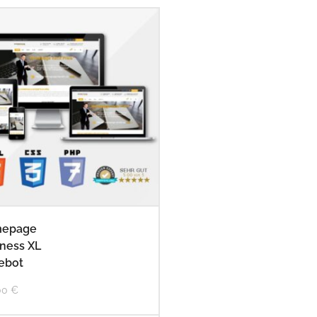
epage
ness XL
ebot
00
€