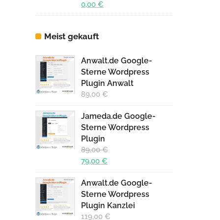
Ursprünglicher
0,00
€
Preis
Aktueller
war:
Preis
Meist gekauft
19,00 €
ist:
0,00 €.
Anwalt.de Google-
Sterne Wordpress
Plugin Anwalt
89,00
€
Jameda.de Google-
Sterne Wordpress
Plugin
89,00
€
Ursprünglicher
79,00
€
Preis
Aktueller
Anwalt.de Google-
war:
Preis
Sterne Wordpress
89,00 €
ist:
Plugin Kanzlei
79,00 €.
119,00
€