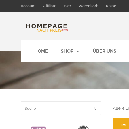
Account
Affiliate
B2B
Warenkorb
Kasse
HOME
SHOP
ÜBER UNS
Alle 4 
IM