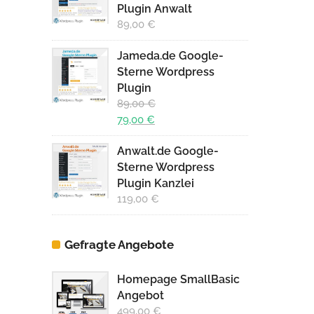
Plugin Anwalt
89,00
€
Jameda.de Google-
Sterne Wordpress
Plugin
89,00
€
Ursprünglicher
79,00
€
Preis
Aktueller
Anwalt.de Google-
war:
Preis
Sterne Wordpress
89,00 €
ist:
Plugin Kanzlei
79,00 €.
119,00
€
Gefragte Angebote
Homepage SmallBasic
Angebot
499,00
€