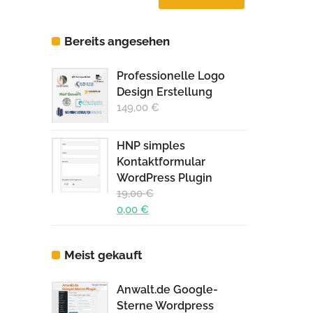
Preis
Preis
Bereits angesehen
Professionelle Logo
Design Erstellung
149,00
€
HNP simples
Kontaktformular
WordPress Plugin
19,00
€
Ursprünglicher
0,00
€
Preis
Aktueller
war:
Preis
Meist gekauft
19,00 €
ist:
0,00 €.
Anwalt.de Google-
Sterne Wordpress