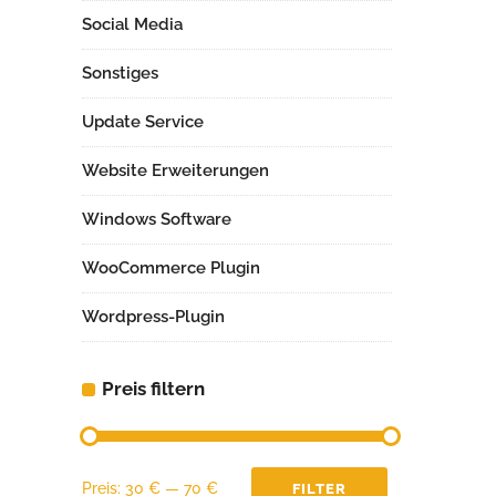
Social Media
Sonstiges
Update Service
Website Erweiterungen
Windows Software
WooCommerce Plugin
Wordpress-Plugin
Preis filtern
Min.
Max.
Preis:
30 €
—
70 €
FILTER