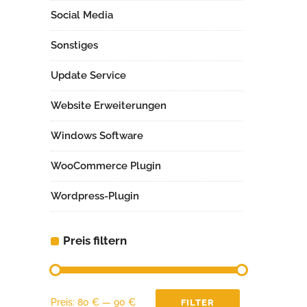
Social Media
Sonstiges
Update Service
Website Erweiterungen
Windows Software
WooCommerce Plugin
Wordpress-Plugin
Preis filtern
Min.
Max.
Preis:
80 €
—
90 €
FILTER