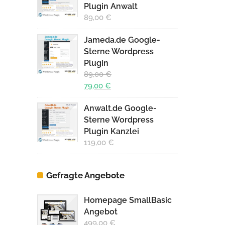
Plugin Anwalt
89,00
€
Jameda.de Google-
Sterne Wordpress
Plugin
89,00
€
Ursprünglicher
79,00
€
Preis
Aktueller
Anwalt.de Google-
war:
Preis
Sterne Wordpress
89,00 €
ist:
Plugin Kanzlei
79,00 €.
119,00
€
Gefragte Angebote
Homepage SmallBasic
Angebot
499,00
€