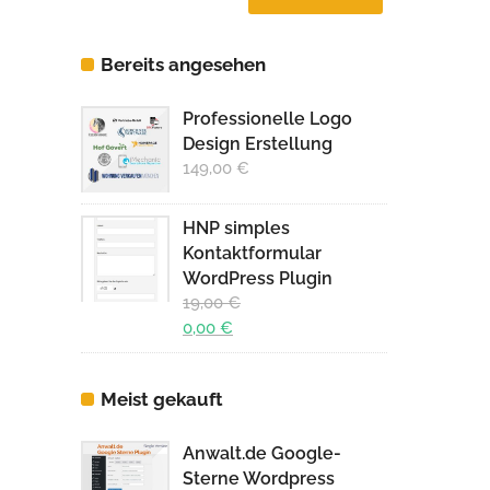
Preis
Preis
Bereits angesehen
Professionelle Logo
Design Erstellung
149,00
€
HNP simples
Kontaktformular
WordPress Plugin
19,00
€
Ursprünglicher
0,00
€
Preis
Aktueller
war:
Preis
Meist gekauft
19,00 €
ist:
0,00 €.
Anwalt.de Google-
Sterne Wordpress