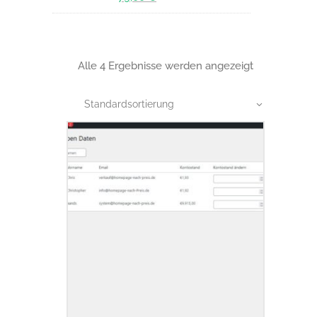
Preis
Aktueller
war:
Preis
89,00 €
ist:
79,00 €.
Alle 4 Ergebnisse werden angezeigt
Standardsortierung