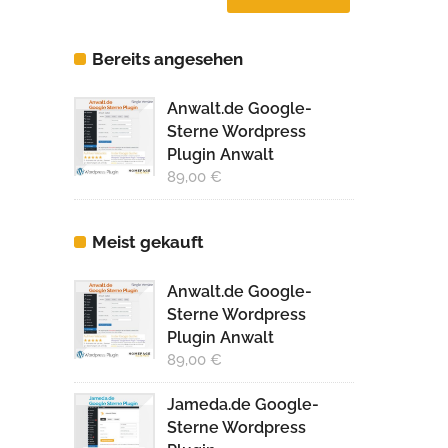
Preis
Preis
Bereits angesehen
Anwalt.de Google-
Sterne Wordpress
Plugin Anwalt
89,00
€
Meist gekauft
Anwalt.de Google-
Sterne Wordpress
Plugin Anwalt
89,00
€
Jameda.de Google-
Sterne Wordpress