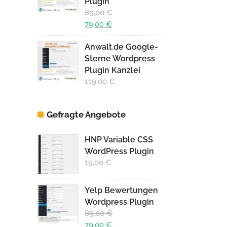
Plugin
89,00
€
Ursprünglicher
79,00
€
Preis
Aktueller
Anwalt.de Google-
war:
Preis
Sterne Wordpress
89,00 €
ist:
Plugin Kanzlei
79,00 €.
119,00
€
Gefragte Angebote
HNP Variable CSS
WordPress Plugin
19,00
€
Yelp Bewertungen
Wordpress Plugin
89,00
€
Ursprünglicher
79,00
€