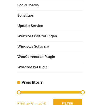
Social Media
Sonstiges
Update Service
Website Erweiterungen
Windows Software
WooCommerce Plugin
Wordpress-Plugin
Preis filtern
Min.
Max.
Preis:
10 €
—
40 €
FILTER