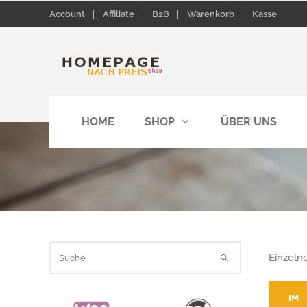
Account
Affiliate
B2B
Warenkorb
Kasse
HOME
SHOP
ÜBER UNS
Einzeln
IM