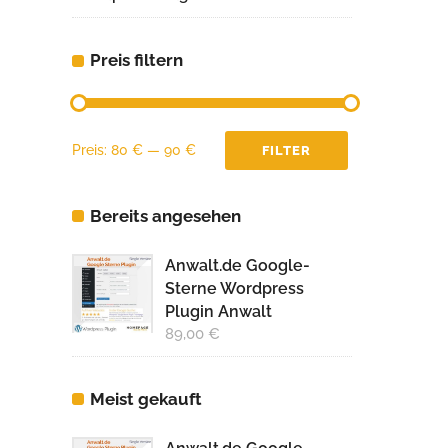
Preis filtern
Min.
Max.
Preis:
80 €
—
90 €
FILTER
Preis
Preis
Bereits angesehen
Anwalt.de Google-
Sterne Wordpress
Plugin Anwalt
89,00
€
Meist gekauft