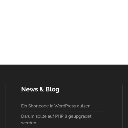
News & Blog
Ein Shortcode in WordPress nutzen
Darum sollte auf PHP 8 geupgradet
werden