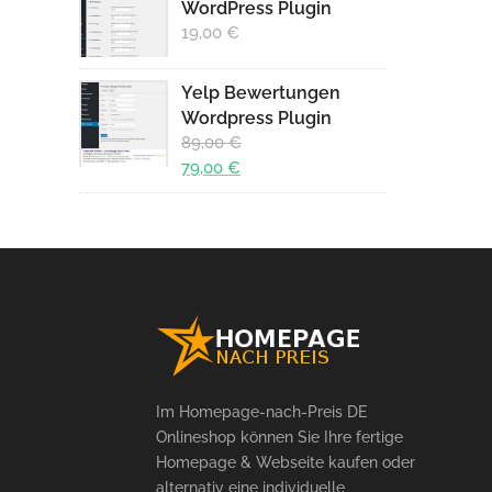
WordPress Plugin
19,00
€
Yelp Bewertungen
Wordpress Plugin
89,00
€
Ursprünglicher
79,00
€
Preis
Aktueller
war:
Preis
89,00 €
ist:
79,00 €.
Im Homepage-nach-Preis DE
Onlineshop können Sie Ihre fertige
Homepage & Webseite kaufen oder
alternativ eine individuelle