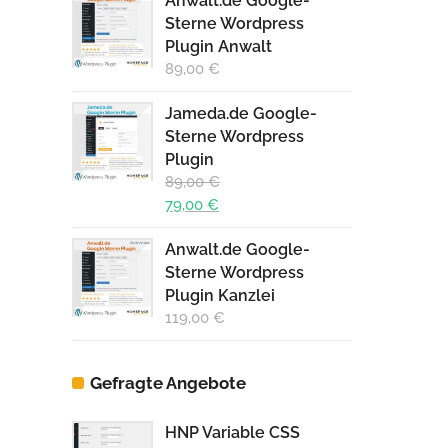
Anwalt.de Google-
Sterne Wordpress
Plugin Anwalt
89,00
€
Jameda.de Google-
Sterne Wordpress
Plugin
89,00
€
Ursprünglicher
79,00
€
Preis
Aktueller
Anwalt.de Google-
war:
Preis
Sterne Wordpress
89,00 €
ist:
Plugin Kanzlei
79,00 €.
119,00
€
Gefragte Angebote
HNP Variable CSS