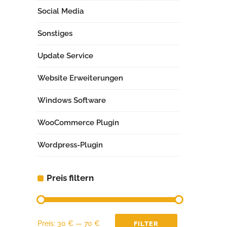
Social Media
Sonstiges
Update Service
Website Erweiterungen
Windows Software
WooCommerce Plugin
Wordpress-Plugin
Preis filtern
Min.
Max.
Preis:
30 €
—
70 €
FILTER