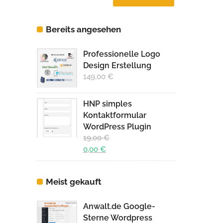
Preis
Preis
Bereits angesehen
Professionelle Logo
Design Erstellung
149,00
€
HNP simples
Kontaktformular
WordPress Plugin
19,00
€
Ursprünglicher
0,00
€
Preis
Aktueller
war:
Preis
Meist gekauft
19,00 €
ist:
0,00 €.
Anwalt.de Google-
Sterne Wordpress