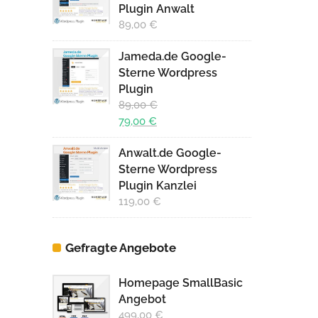
Plugin Anwalt
89,00
€
Jameda.de Google-
Sterne Wordpress
Plugin
89,00
€
Ursprünglicher
79,00
€
Preis
Aktueller
Anwalt.de Google-
war:
Preis
Sterne Wordpress
89,00 €
ist:
Plugin Kanzlei
79,00 €.
119,00
€
Gefragte Angebote
Homepage SmallBasic
Angebot
499,00
€