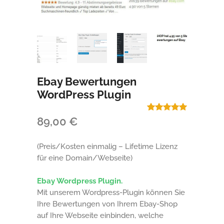
Ebay Bewertungen
WordPress Plugin
Bewertet mit
1
89,00
€
5.00
von 5,
basierend
auf
(Preis/Kosten einmalig – Lifetime Lizenz
Kundenbewertung
für eine Domain/Webseite)
Ebay Wordpress Plugin.
Mit unserem Wordpress-Plugin können Sie
Ihre Bewertungen von Ihrem Ebay-Shop
auf Ihre Webseite einbinden, welche