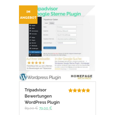
IM
ANGEBOT
Tripadvisor
Bewertungen
Bewertet
mit
5.00
WordPress Plugin
von 5
Ursprünglicher
Aktueller
89,00
€
79,00
€
Preis
Preis