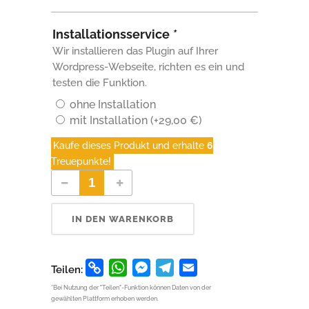
Installationsservice
*
Wir installieren das Plugin auf Ihrer
Wordpress-Webseite, richten es ein und
testen die Funktion.
ohne Installation
mit Installation
(+
29,00
€
)
Kaufe dieses Produkt und erhalte
6
Treuepunkte!
ProvenExpert Google-Sterne Wordpress Plugin Anzahl
IN DEN WARENKORB
Copy
WhatsApp
Messenger
Telegram
Email
Teilen:
Link
*Bei Nutzung der "Teilen"-Funktion können Daten von der
gewählten Plattform erhoben werden.