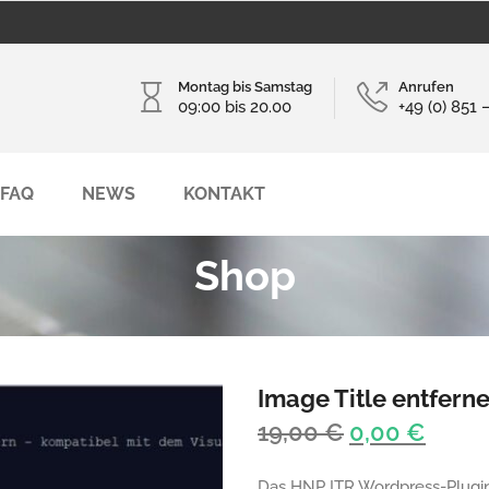
Montag bis Samstag
Anrufen
09:00 bis 20.00
+49 (0) 851 
FAQ
NEWS
KONTAKT
Shop
Image Title entfern
Ursprünglic
Aktue
19,00
€
0,00
€
Preis
Preis
Das HNP ITR Wordpress-Plugin e