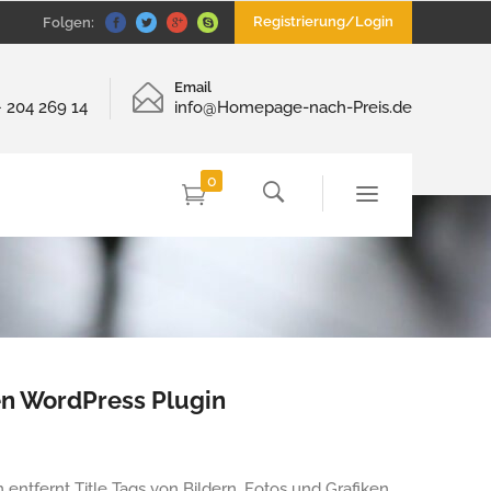
Registrierung/Login
Folgen:
Email
– 204 269 14
info@Homepage-nach-Preis.de
0
en WordPress Plugin
her
ller
ntfernt Title Tags von Bildern, Fotos und Grafiken.