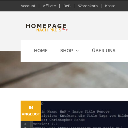
Account
Affiliate
B2B
Warenkorb
Kasse
HOME
SHOP
ÜBER UNS
IM
ANGEBOT