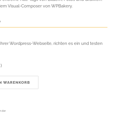
t dem Visual-Composer von WPBakery.
€.
f Ihrer Wordpress-Webseite, richten es ein und testen
€
)
EN WARENKORB
er
egram
Email
n der