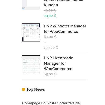
Kunden
29,00 €.
49,00
€
Ursprünglicher
29,00
€
Preis
Aktueller
HNP Windows Manager
war:
Preis
für WooCommerce
49,00 €
ist:
69,00
€
29,00 €.
–
199,00
€
HNP Lizenzcode
Manager for
WooCommerce
69,00
€
Top News
Homepage Baukasten oder fertige