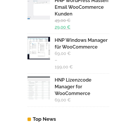
HNP WordPress Massen
war:
Preis
Email WooCommerce
49,00 €
ist:
Kunden
29,00 €.
49,00
€
Ursprünglicher
29,00
€
Preis
Aktueller
HNP Windows Manager
war:
Preis
für WooCommerce
49,00 €
ist:
69,00
€
29,00 €.
–
199,00
€
HNP Lizenzcode
Manager for
WooCommerce
69,00
€
Top News