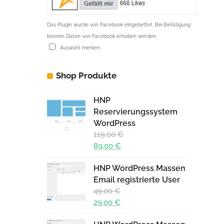
Das Plugin wurde von Facebook eingebettet. Bei Betätigung
können Daten von Facebook erhoben werden.
Auswahl merken
Shop Produkte
HNP
Reservierungssystem
WordPress
119,00
€
Ursprünglicher
89,00
€
Preis
Aktueller
HNP WordPress Massen
war:
Preis
Email registrierte User
119,00 €
ist:
49,00
€
89,00 €.
Ursprünglicher
29,00
€
Preis
Aktueller