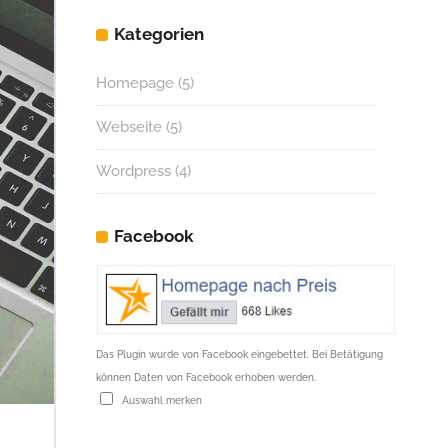
Kategorien
Homepage
(5)
Webseite
(5)
Wordpress
(4)
Facebook
Das Plugin wurde von Facebook eingebettet. Bei Betätigung
können Daten von Facebook erhoben werden.
Auswahl merken