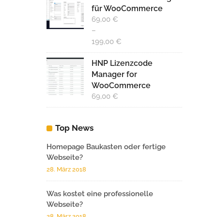
für WooCommerce
49,00 €
ist:
69,00
€
29,00 €.
–
199,00
€
HNP Lizenzcode
Manager for
WooCommerce
69,00
€
Top News
Homepage Baukasten oder fertige
Webseite?
28. März 2018
Was kostet eine professionelle
Webseite?
28. März 2018