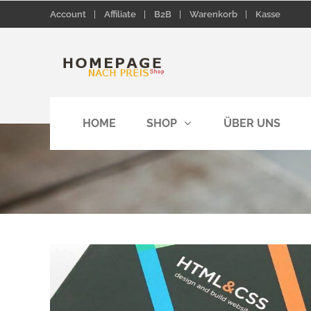
Account
Affiliate
B2B
Warenkorb
Kasse
HOME
SHOP
ÜBER UNS