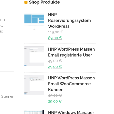
Shop Produkte
HNP
enn
Reservierungssystem
lt
WordPress
zu:
119,00
€
Ursprünglicher
89,00
€
Preis
Aktueller
HNP WordPress Massen
war:
Preis
Email registrierte User
119,00 €
ist:
49,00
€
89,00 €.
Ursprünglicher
29,00
€
Preis
Aktueller
HNP WordPress Massen
war:
Preis
Email WooCommerce
49,00 €
ist:
Kunden
29,00 €.
49,00
€
5
Sternen
Ursprünglicher
29,00
€
Preis
Aktueller
HNP Windows Manager
war:
Preis