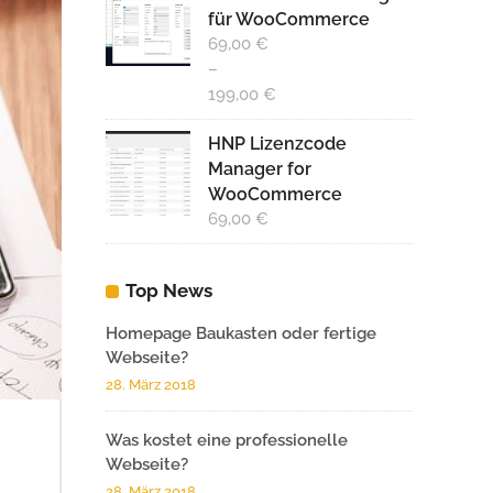
für WooCommerce
49,00 €
ist:
69,00
€
29,00 €.
–
199,00
€
HNP Lizenzcode
Manager for
WooCommerce
69,00
€
Top News
Homepage Baukasten oder fertige
Webseite?
28. März 2018
Was kostet eine professionelle
Webseite?
28. März 2018