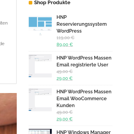
Shop Produkte
HNP
iten
Reservierungssystem
WordPress
119,00
€
ede
Ursprünglicher
89,00
€
Preis
Aktueller
HNP WordPress Massen
war:
Preis
Email registrierte User
119,00 €
ist:
49,00
€
89,00 €.
Ursprünglicher
29,00
€
Preis
Aktueller
HNP WordPress Massen
war:
Preis
Email WooCommerce
49,00 €
ist:
Kunden
29,00 €.
49,00
€
Ursprünglicher
29,00
€
Preis
Aktueller
HNP Windows Manager
war:
Preis