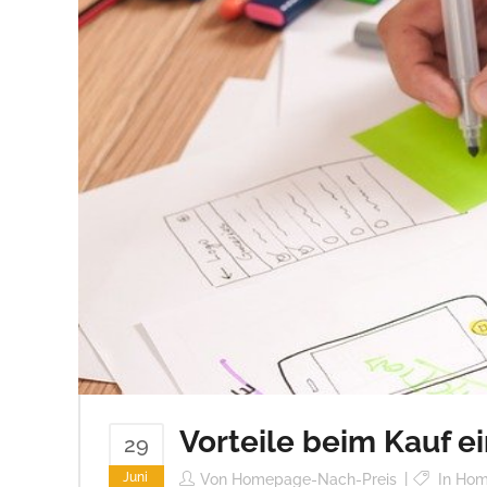
Vorteile beim Kauf 
29
Juni
Von
Homepage-Nach-Preis
In
Hom